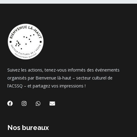
Suivez les actions, tenez-vous informés des événements
organisés par Bienvenue là-haut – secteur culturel de
l’ACSSQ – et partagez vos impressions !
F
I
W
E
a
n
h
n
c
s
a
v
e
t
t
e
b
a
s
l
Nos bureaux
o
g
a
o
o
r
p
p