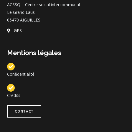
k
a
p
e
ACSSQ – Centre social intercommunal
m
Le Grand Laus
05470 AIGUILLES
GPS
Mentions légales
Confidentialité
Crédits
CONTACT