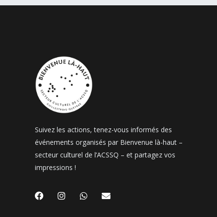
Suivez les actions, tenez-vous informés des
événements organisés par Bienvenue là-haut –
secteur culturel de l’ACSSQ – et partagez vos
impressions !
F
I
W
E
a
n
h
n
c
s
a
v