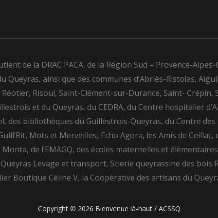
utient de la DRAC PACA, de la Région Sud – Provence-Alpes
ueyras, ainsi que des communes d’Abriès-Ristolas, Aiguilles, 
éotier, Risoul, Saint-Clément-sur-Durance, Saint- Crépin, 
llestrois et du Queyras, du CEDRA, du Centre hospitalier d’A
l, des bibliothèques du Guillestrois-Queyras, du Centre d
ill’Rit, Mots et Merveilles, Echo Agora, les Amis de Ceillac, 
la Monta, de l’EMAGQ, des écoles maternelles et élémentaires
 Queyras Levage et transport, Scierie queyrassine des bois Ru
lier Boutique Céline V, la Coopérative des artisans du Queyr
Copyright © 2026 Bienvenue là-haut / ACSSQ