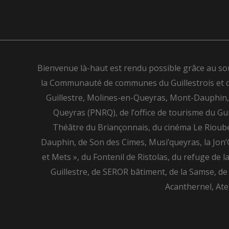
e
t
t
e
b
a
s
l
o
g
a
o
o
r
p
p
k
a
p
e
m
Bienvenue là-haut est rendu possible grâce au so
la Communauté de communes du Guillestrois et du Q
Guillestre, Molines-en-Queyras, Mont-Dauphin, R
Queyras (PNRQ), de l’office de tourisme du Gui
Théâtre du Briançonnais, du cinéma Le Rioube
Dauphin, de Son des Cimes, Musi’queyras, la Jon’Gu
et Mets », du Fontenil de Ristolas, du refuge de 
Guillestre, de SEROR bâtiment, de la Samse, de
Acanthernel, Ate