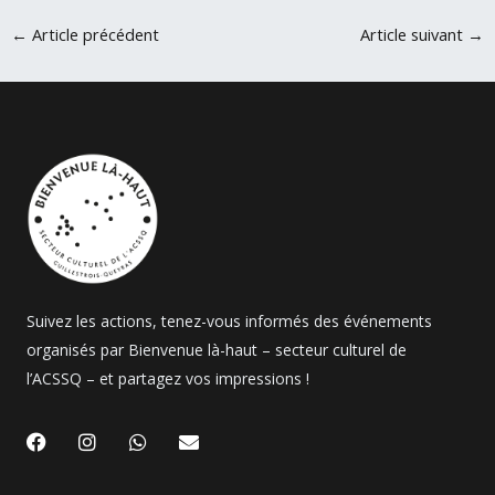
←
Article précédent
Article suivant
→
Suivez les actions, tenez-vous informés des événements
organisés par Bienvenue là-haut – secteur culturel de
l’ACSSQ – et partagez vos impressions !
F
I
W
E
a
n
h
n
c
s
a
v