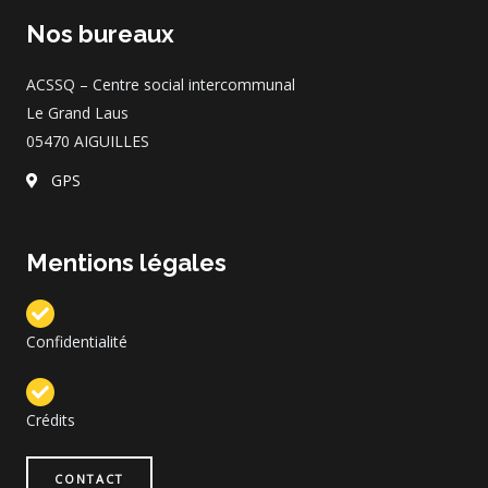
e
t
t
e
b
a
s
l
Nos bureaux
o
g
a
o
o
r
p
p
k
a
p
e
ACSSQ – Centre social intercommunal
m
Le Grand Laus
05470 AIGUILLES
GPS
Mentions légales
Confidentialité
Crédits
CONTACT