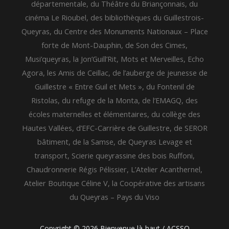
départementale, du Théâtre du Briançonnais, du
cinéma Le Rioubel, des bibliothèques du Guillestrois-
Queyras, du Centre des Monuments Nationaux – Place
forte de Mont-Dauphin, de Son des Cimes,
Musi’queyras, la Jon’Guill’Rit, Mots et Merveilles, Echo
Agora, les Amis de Ceillac, de l’auberge de jeunesse de
Guillestre « Entre Guil et Mets », du Fontenil de
Ristolas, du refuge de la Monta, de l’EMAGQ, des
écoles maternelles et élémentaires, du collège des
Hautes Vallées, d’EFC-Carrière de Guillestre, de SEROR
bâtiment, de la Samse, de Queyras Levage et
transport, Scierie queyrassine des bois Ruffoni,
Chaudronnerie Régis Pélissier, L’Atelier Acanthernel,
Atelier Boutique Céline V, la Coopérative des artisans
du Queyras – Pays du Viso
Copyright © 2026 Bienvenue là-haut / ACSSQ