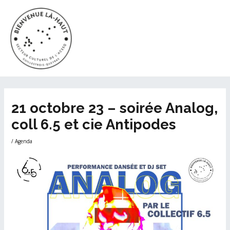
Aller
MAI
au
ME
contenu
Navigation
21 octobre 23 – soirée Analog,
des
coll 6.5 et cie Antipodes
articles
/
Agenda