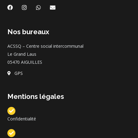
F
I
W
E
a
n
h
n
c
s
a
v
e
t
t
e
b
a
s
l
Nos bureaux
o
g
a
o
o
r
p
p
k
a
p
e
ACSSQ – Centre social intercommunal
m
Le Grand Laus
05470 AIGUILLES
GPS
Mentions légales
Confidentialité