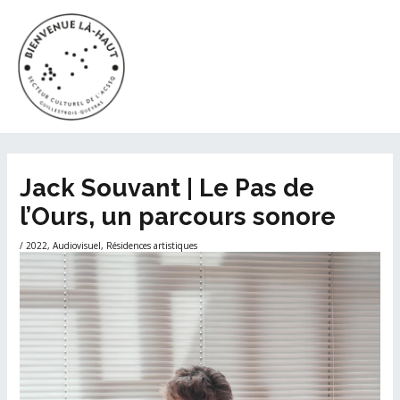
Aller
MAI
au
ME
contenu
Navigation
Jack Souvant | Le Pas de
des
l’Ours, un parcours sonore
articles
/
2022
,
Audiovisuel
,
Résidences artistiques