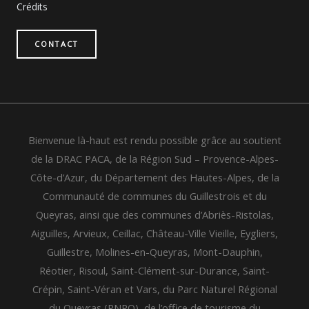
Crédits
CONTACT
Bienvenue là-haut est rendu possible grâce au soutient
de la DRAC PACA, de la Région Sud – Provence-Alpes-
Côte-d’Azur, du Département des Hautes-Alpes, de la
Communauté de communes du Guillestrois et du
Queyras, ainsi que des communes d’Abriès-Ristolas,
Aiguilles, Arvieux, Ceillac, Château-Ville Vieille, Eygliers,
Guillestre, Molines-en-Queyras, Mont-Dauphin,
Réotier, Risoul, Saint-Clément-sur-Durance, Saint-
Crépin, Saint-Véran et Vars, du Parc Naturel Régional
du Queyras (PNRQ), de l’office de tourisme du