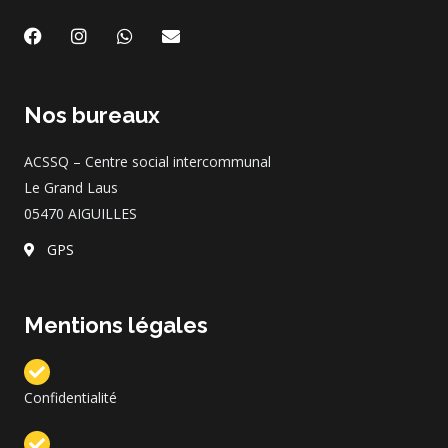
F
I
W
E
a
n
h
n
c
s
a
v
e
t
t
e
b
a
s
l
Nos bureaux
o
g
a
o
o
r
p
p
k
a
p
e
ACSSQ – Centre social intercommunal
m
Le Grand Laus
05470 AIGUILLES
GPS
Mentions légales
Confidentialité