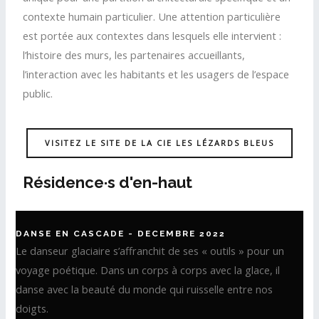
contexte humain particulier. Une attention particulière
est portée aux contextes dans lesquels elle intervient :
l’histoire des murs, les partenaires accueillants,
l’interaction avec les habitants et les usagers de l’espace
public.
VISITEZ LE SITE DE LA CIE LES LÉZARDS BLEUS
Résidence·s d'en-haut
DANSE EN CASCADE - DECEMBRE 2022
Le danseur glaciaire s’affranchit de ses « outils » pour un
voyage poétique. Dans un corps à corps avec la glace, il
danse avec la beauté du monde qui ruisselle entre nos
doigts.