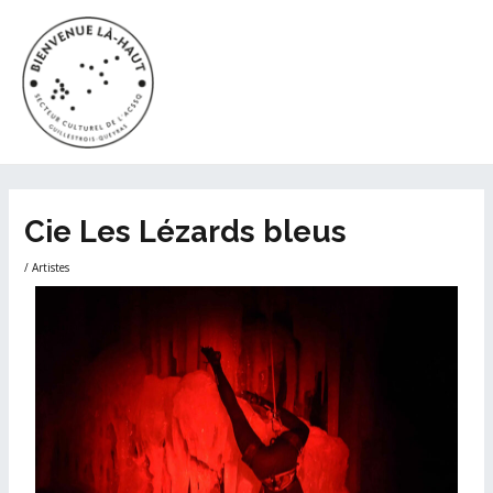
Aller
MAI
au
ME
contenu
Navigation
Cie Les Lézards bleus
des
articles
/
Artistes