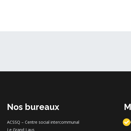
Nos bureaux
M
ACSSQ – Centre social intercommunal
Le Grand Laus