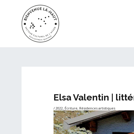
Aller
au
contenu
Navigation
des
articles
Elsa Valentin | lit
/
2022
,
Écriture
,
Résidences artistiques