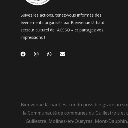
Suivez les actions, tenez-vous informés des
événements organisés par Bienvenue là-haut –
secteur culturel de l’ACSSQ – et partagez vos
impressions !
F
I
W
E
a
n
h
n
c
s
a
v
e
t
t
e
b
a
s
l
o
g
a
o
o
r
p
p
k
a
p
e
m
Bienvenue là-haut est rendu possible grâce au so
la Communauté de communes du Guillestrois et du Q
Guillestre, Molines-en-Queyras, Mont-Dauphin, R